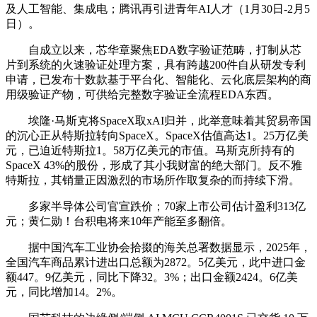
及人工智能、集成电；腾讯再引进青年AI人才（1月30日-2月5
日）。
自成立以来，芯华章聚焦EDA数字验证范畴，打制从芯
片到系统的火速验证处理方案，具有跨越200件自从研发专利
申请，已发布十数款基于平台化、智能化、云化底层架构的商
用级验证产物，可供给完整数字验证全流程EDA东西。
埃隆·马斯克将SpaceX取xAI归并，此举意味着其贸易帝国
的沉心正从特斯拉转向SpaceX。SpaceX估值高达1。25万亿美
元，已迫近特斯拉1。58万亿美元的市值。马斯克所持有的
SpaceX 43%的股份，形成了其小我财富的绝大部门。反不雅
特斯拉，其销量正因激烈的市场所作取复杂的而持续下滑。
多家半导体公司官宣跌价；70家上市公司估计盈利313亿
元；黄仁勋！台积电将来10年产能至多翻倍。
据中国汽车工业协会拾掇的海关总署数据显示，2025年，
全国汽车商品累计进出口总额为2872。5亿美元，此中进口金
额447。9亿美元，同比下降32。3%；出口金额2424。6亿美
元，同比增加14。2%。