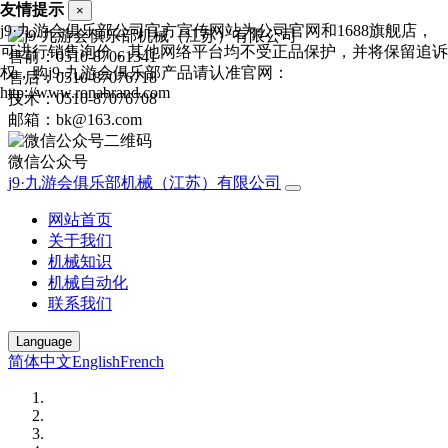
友情提示
×
j9·九游会俱乐部公司官方宣传网站为公司官网和1688旗舰店，
可进行销售询价，其他网络平台均不受正品保护，并将保留追诉
售前：0510-87061341
权，购j9·九游会俱乐部产品请认准官网：
售后：0510-87076718
http://www.ronabrand.com
技术：0510-87076708
邮箱：bk@163.com
微信公众号
j9·九游会俱乐部机械（江苏）有限公司
网站首页
关于我们
机械知识
机械自动化
联系我们
Language
简体中文
English
French