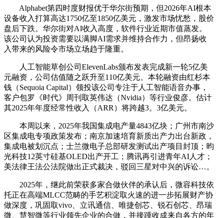
Alphabet第四时度财报优于华尔街预期，但2026年AI根本
设备收入打算高达1750亿至1850亿美元，激发市场忧愁，股价
盘后下跌。华尔街对AI收入高度，软件行业近期市值蒸发。
该公司认为投资需要以满脚AI需求并维持合作力，但昂扬收
入带来的风险令市场立场趋于隆重。
人工智能草创公司ElevenLabs颁布发表完成新一轮5亿美
元融资，公司估值随之跃升至110亿美元。本轮融资由红杉本
钱（Sequoia Capital）领投该公司专注于人工智能语音办事，
客户包罗《时代》周刊取英伟达（Nvidia）等行业俊彦。估计
其2025年年度经常性收入（ARR）将跨越3。3亿美元。
本周以来，2025年我国集成电产量4843亿块；广州市南沙
区集成电专项政策发布；南京加速培育新质出产力出台新政，
集成电被划沉点；士兰微电子总部研发测试出产项目封顶；昀
光科技12英寸硅基OLED出产开工；腾讯再引进青年AI人才；
美法律王法公法院做出正式裁决，驳回三星对中兴的诉讼…。
2025年，继此前荣获多家合做伙伴的承认后，微容科技依
托正在高端MLCC范畴的手艺积淀取火速的进一步拓展财产协
做深度，巩固取vivo、立讯通信、唯捷创芯、锐石创芯、昂瑞
微、慧智微等行业领先企业的合做，并接踵收成来自各方的年