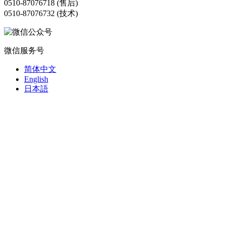
0510-87076718 (售后)
0510-87076732 (技术)
微信服务号
简体中文
English
日本語