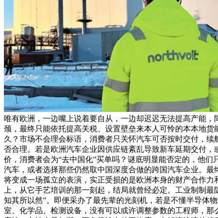
唯有欧洲，一边嘴上说着要自从，一边却迟迟无法提高产能，
颈，最终只能依托提高关税、设置壁垒来本人可怜的本本地货
久？市场不会理会标语，消费者只关怀汽车可否按时交付，续
否合理。若是欧洲汽车企业因供应链紊乱导致新车延期交付，
价，消费者会为“去中国化”买单吗？谜底明显能否定的，他们
汽车，或者选择那些仍然取中国深度合做的跨国汽车企业。最终
将变成一场孤立的表演，实正受损的是欧洲本身的财产合作力
上，从它手艺培训的那一刻起，结局就曾经必定。工业制制最
知其所以然”。即便采办了最先辈的光刻机，若是不懂半导体
室、化学品、检测设备，没有可以或许调整参数的工程师，那