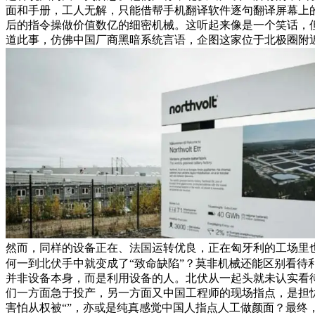
面和手册，工人无解，只能借帮手机翻译软件逐句翻译屏幕上
后的指令操做价值数亿的细密机械。这听起来像是一个笑话，
道此事，仿佛中国厂商黑暗系统言语，企图这家位于北极圈附
然而，同样的设备正在、法国运转优良，正在匈牙利的工场里
何一到北伏手中就变成了“致命缺陷”？莫非机械还能区别看待
并非设备本身，而是利用设备的人。北伏从一起头就未认实看
们一方面急于投产，另一方面又中国工程师的现场指点，是担忧
害怕从权被“”，亦或是纯真感觉中国人指点人工做颜面？最终