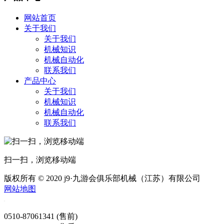
网站首页
关于我们
关于我们
机械知识
机械自动化
联系我们
产品中心
关于我们
机械知识
机械自动化
联系我们
扫一扫，浏览移动端
版权所有 © 2020 j9·九游会俱乐部机械（江苏）有限公司
网站地图
0510-87061341 (售前)