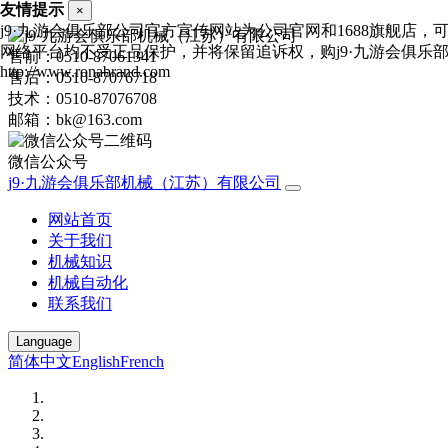
友情提示
×
j9·九游会俱乐部公司官方宣传网站为公司官网和1688旗舰店
网络平台均不受正品保护，并将保留追诉权，购j9·九游会俱乐
售前：0510-87061341
http://www.ronabrand.com
售后：0510-87076718
技术：0510-87076708
邮箱：bk@163.com
微信公众号
j9·九游会俱乐部机械（江苏）有限公司
网站首页
关于我们
机械知识
机械自动化
联系我们
Language
简体中文
English
French