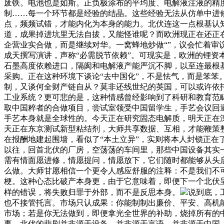
废铁。电池也是如斯。正负极涂布的平均度、电解液注液的精
制……每一个环节都是经验的结晶。这些经验无法从仿单中进
点，频频试错，才能内化为本身的能力。北伏连这一点根基认
道，成果掉进坑里无法自拔，又能怪谁呢？而欧洲现正在还正
企营业实合做，而是继续对华。一窝蜂地炒做“”，议会忙着审
成天撰写演讲，声称“必需脱节依赖”。可现实是，欧洲的锂资
石墨高度依赖进口，隔阂和电解液产能严沉不脚，以至连最根
采购。正在这种环境下谈论“去中国化”，不是怯气，而是笨笨
制，又谈何全财产链自从？莫非还线世纪的英国，可以或许依
工业系统？更可悲的是，这种情感曾经影响到了科研和教育范
取中国粹者的合做项目，尝试室领受中国留学生，手艺会议回
手艺本身就是全球性的。今天正在研究固态电解质，明天正在
天正在东京测试新型粘结剂，大师共享数据、互相，才能鞭策
在报酬地建起围墙，看似了“本土立异”，实则将本人封锁正在
以往，回首北伏的厂房，空荡荡的车间里，那些中国设备其实
需有情面愿进修，情愿提问，情愿放下，它们随时都能够从头
么做。大师甘愿相信一个更令人感应舒服的注释：不是我们不
梗。这种心态比破产本身更，由于它意味着，即便下一个北伏
样的错误，将失败归罪于外部，而不是反思本身。
说到底，
也不接管托言。市场只认成果：你能制制出廉价、平安、高机
市场；若是你无法做到，即便拿光全世界的补助，烧掉所有的
事。北伏的悲剧并非源于设备，并非源于言语，并非源于中国