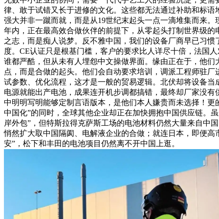
律、敢于试错又长于进修的文化。这些都无法通过补助和标语
强大并非一蹴而就，而是从19世纪末起头一点一滴堆集而来。
年内，正在最高效合做伙伴的前提下，从零起头打制世界级的
之志，而是痴人说梦。反不雅中国，我们的设备厂商早已习惯
度。CE认证只是根基门槛，客户的要求比人详尽十倍，法国人
谁都严酷，但从未有人埋怨中文操做界面。缘由正在于，他们
点，而是合做的起头。他们会自动要求培训，调派工程师驻厂
试参数、优化流程，这才是一般的贸易逻辑。北伏却将设备当
电源就能出产电池，成果连开机步调都搞错，最终却厂家没有
中明明写明能够定制言语版本，是他们本人嫌贵而未选择！更
中国化”的同时，全球其他企业却正在加快拥抱中国供应链。虽
岸外包”，但特斯拉得克萨斯工场的电池材料仍然大量来自中国
悄然扩大取中国隔阂、电解液企业的合做；就连日本，即便高
安”，松下和丰田的电池项目仍然离不开中国上逛。