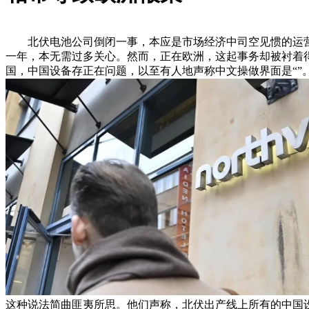
北伏电池公司倒闭一事，本应是市场经济中司空见惯的运营
一年，本无需过多关心。然而，正在欧洲，这起事务却被衬着
国，中国设备存正在问题，以至有人地声称中文操做界面是“”
这种说法简曲匪夷所思。他们声称，北伏出产线上所有的中国